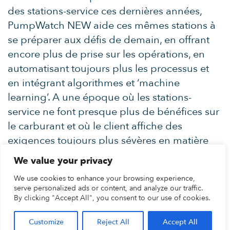
des stations-service ces dernières années,
PumpWatch NEW aide ces mêmes stations à
se préparer aux défis de demain, en offrant
encore plus de prise sur les opérations, en
automatisant toujours plus les processus et
en intégrant algorithmes et ‘machine
learning’. A une époque où les stations-
service ne font presque plus de bénéfices sur
le carburant et où le client affiche des
exigences toujours plus sévères en matière
de service, la question est de savoir qui va
We value your privacy
disparaître et qui va au contraire se
We use cookies to enhance your browsing experience,
développer. Et c’est là que PumpWatch NEW
serve personalized ads or content, and analyze our traffic.
peut faire la différence.
By clicking "Accept All", you consent to our use of cookies.
Customize
Reject All
Accept All