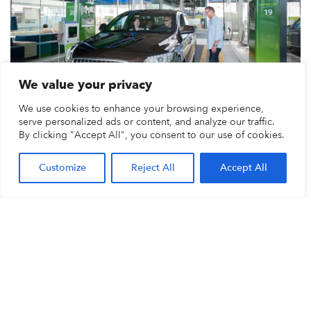
We value your privacy
We use cookies to enhance your browsing experience,
FAIRE LE PLEIN ET PAYER
serve personalized ads or content, and analyze our traffic.
By clicking "Accept All", you consent to our use of cookies.
AUTOMATIQUEMENT SANS
SORTIR DE LA VOITURE : LE
Customize
Reject All
Accept All
RÊVE DE TOUT CLIENT
LEES BLOG