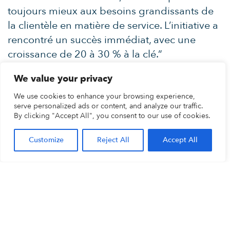
toujours mieux aux besoins grandissants de
la clientèle en matière de service. L’initiative a
rencontré un succès immédiat, avec une
croissance de 20 à 30 % à la clé.”
Gestion de données
We value your privacy
We use cookies to enhance your browsing experience,
Un tel niveau de personnalisation et de
serve personalized ads or content, and analyze our traffic.
service passe évidemment par la gestion de
By clicking "Accept All", you consent to our use of cookies.
toute une série de données. Dans le cas d’une
Customize
Reject All
Accept All
station-service, ces données englobent le
délai depuis le dernier passage au car-wash,
les préférences du client en matière de
sandwich, le numéro de pompe où il vient de
faire le plein … Pour illustrer l’importance de
ces données, Van Belleghem ajoute : “La
complexité de la concurrence augmente. Les