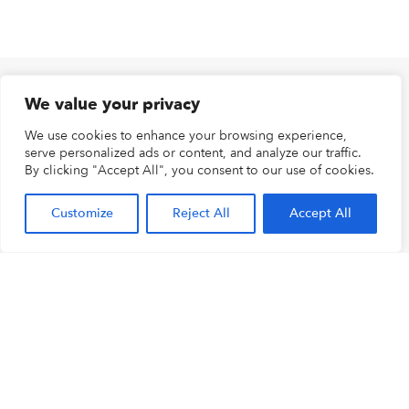
We value your privacy
We use cookies to enhance your browsing experience,
serve personalized ads or content, and analyze our traffic.
By clicking "Accept All", you consent to our use of cookies.
Customize
Reject All
Accept All
De auteur van dit artikel
AART VAN ROOIJEN
0032 38708888
avr@bigbrother.nl