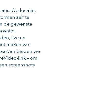
eaus. Op locatie,
ormen zelf te
 om de gewenste
ovatie –
den, live en
 het maken van
daarvan bieden we
reVideo-link – om
Geen screenshots