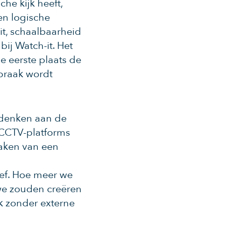
he kijk heeft,
en logische
it, schaalbaarheid
ij Watch-it. Het
e eerste plaats de
rbraak wordt
 denken aan de
 CCTV-platforms
aken van een
ief. Hoe meer we
we zouden creëren
 zonder externe