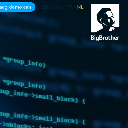
aag demo aan
EN
DE
FR
NL
Vraag demo aan