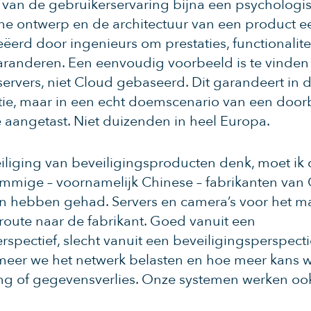
van de gebruikerservaring bijna een psychologisc
che ontwerp en de architectuur van een product e
ëerd door ingenieurs om prestaties, functionalite
aranderen. Een eenvoudig voorbeeld is te vinden b
servers, niet Cloud gebaseerd. Dit garandeert in d
atie, maar in een echt doemscenario van een doo
e aangetast. Niet duizenden in heel Europa.
eiliging van beveiligingsproducten denk, moet ik
mmige – voornamelijk Chinese – fabrikanten van
en hebben gehad. Servers en camera’s voor het m
route naar de fabrikant. Goed vanuit een
spectief, slecht vanuit een beveiligingsperspect
meer we het netwerk belasten en hoe meer kans 
g of gegevensverlies. Onze systemen werken ook