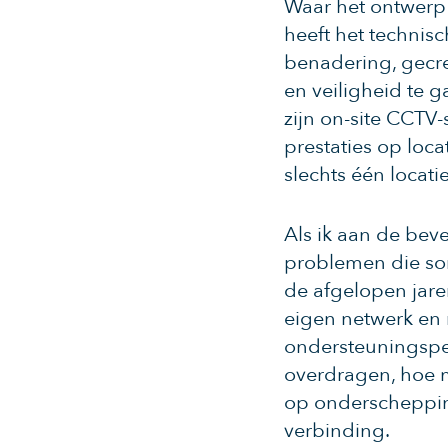
Waar het ontwerp 
heeft het technis
benadering, gecre
en veiligheid te g
zijn on-site CCTV-
prestaties op loc
slechts één locati
Als ik aan de bev
problemen die so
de afgelopen jar
eigen netwerk en 
ondersteuningsper
overdragen, hoe 
op onderscheppin
verbinding.