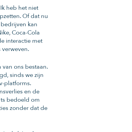
Ik heb het niet
opzetten. Of dat nu
e bedrijven kan
Nike, Coca-Cola
de interactie met
s verweven.
n van ons bestaan.
d, sinds we zijn
v-platforms.
sverlies en de
aats bedoeld om
ties zonder dat de