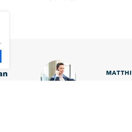
.
an
MATTHI
mm@bigbrot