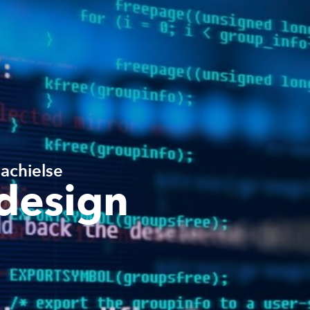
Machielse
 design