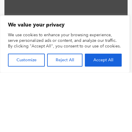
We value your privacy
We use cookies to enhance your browsing experience,
serve personalized ads or content, and analyze our traffic.
By clicking "Accept All", you consent to our use of cookies.
Customize
Reject All
Accept All
Ondersteuning van geautomatiseerde
verwerking van bestellingen.
Cameratechnologie inzetten op meer dan
security.
De klant voelt zich gezien.
VRAAG DEMO AAN