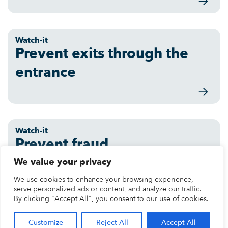
Watch-it
Prevent exits through the
entrance
Watch-it
Prevent fraud
We value your privacy
We use cookies to enhance your browsing experience,
serve personalized ads or content, and analyze our traffic.
By clicking "Accept All", you consent to our use of cookies.
Watch-it
Remote opening and
Customize
Reject All
Accept All